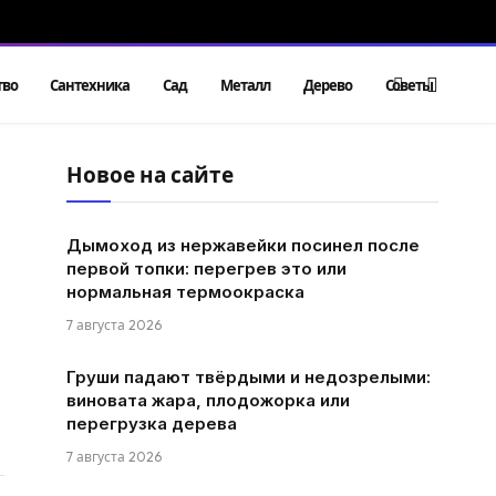
тво
Сантехника
Сад
Металл
Дерево
Советы
Новое на сайте
Дымоход из нержавейки посинел после
первой топки: перегрев это или
нормальная термоокраска
7 августа 2026
Груши падают твёрдыми и недозрелыми:
виновата жара, плодожорка или
перегрузка дерева
7 августа 2026