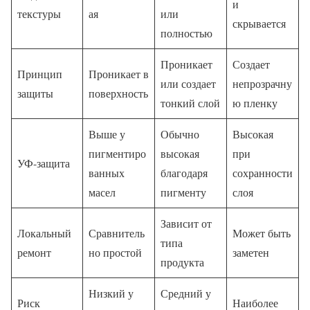
и
текстуры
ая
или
скрывается
полностью
Проникает
Создает
Принцип
Проникает в
или создает
непрозрачну
защиты
поверхность
тонкий слой
ю пленку
Выше у
Обычно
Высокая
пигментиро
высокая
при
УФ-защита
ванных
благодаря
сохранности
масел
пигменту
слоя
Зависит от
Локальный
Сравнитель
Может быть
типа
ремонт
но простой
заметен
продукта
Низкий у
Средний у
Риск
Наиболее