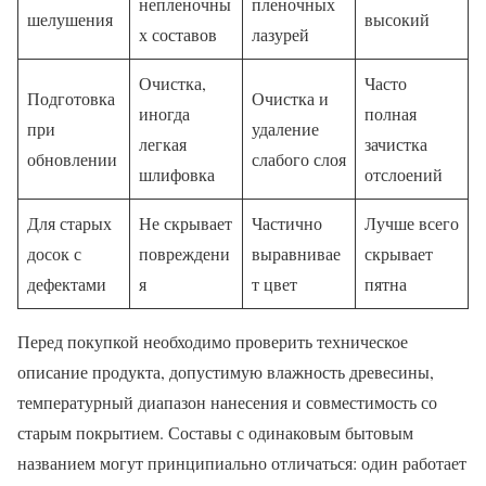
непленочны
пленочных
шелушения
высокий
х составов
лазурей
Очистка,
Часто
Подготовка
Очистка и
иногда
полная
при
удаление
легкая
зачистка
обновлении
слабого слоя
шлифовка
отслоений
Для старых
Не скрывает
Частично
Лучше всего
досок с
повреждени
выравнивае
скрывает
дефектами
я
т цвет
пятна
Перед покупкой необходимо проверить техническое
описание продукта, допустимую влажность древесины,
температурный диапазон нанесения и совместимость со
старым покрытием. Составы с одинаковым бытовым
названием могут принципиально отличаться: один работает