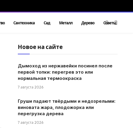
тво
Сантехника
Сад
Металл
Дерево
Советы
Новое на сайте
Дымоход из нержавейки посинел после
первой топки: перегрев это или
нормальная термоокраска
7 августа 2026
Груши падают твёрдыми и недозрелыми:
виновата жара, плодожорка или
перегрузка дерева
7 августа 2026