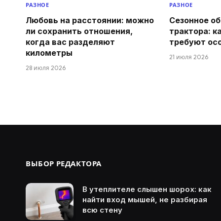
РАЗНОЕ
РАЗНОЕ
Любовь на расстоянии: можно
Сезонное о
ли сохранить отношения,
трактора: к
когда вас разделяют
требуют ос
километры
21 июля 2026
28 июля 2026
ВЫБОР РЕДАКТОРА
В утеплителе слышен шорох: как
найти вход мышей, не разбирая
всю стену