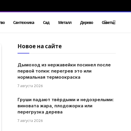
тво
Сантехника
Сад
Металл
Дерево
Советы
Новое на сайте
Дымоход из нержавейки посинел после
первой топки: перегрев это или
нормальная термоокраска
7 августа 2026
Груши падают твёрдыми и недозрелыми:
виновата жара, плодожорка или
перегрузка дерева
7 августа 2026