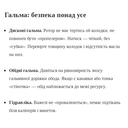
Гальма: безпека понад усе
Дискові гальма.
Ротор не має тертись об колодки, не
повинен бути «пропелером». Натиск — чіткий, без
«губки». Перевірте товщину колодок і відсутність масла
на них.
Обідні гальма.
Дивіться на рівномірність зносу
гальмівної доріжки обода. Якщо є канавки або тонка
«стіночка» — обід наближається до межі ресурсу.
Гідравліка.
Важелі не «провалюються», немає підтікань
біля каліперів і манеток.