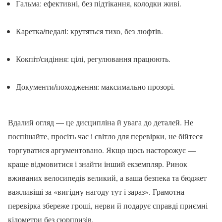
Гальма: ефективні, без підтікання, колодки живі.
Каретка/педалі: крутяться тихо, без люфтів.
Кокпіт/сидіння: цілі, регулювання працюють.
Документи/походження: максимально прозорі.
Вдалий огляд — це дисципліна й увага до деталей. Не
поспішайте, просіть час і світло для перевірки, не бійтеся
торгуватися аргументовано. Якщо щось насторожує —
краще відмовитися і знайти інший екземпляр. Ринок
вживаних велосипедів великий, а ваша безпека та бюджет
важливіші за «вигідну нагоду тут і зараз». Грамотна
перевірка збереже гроші, нерви й подарує справді приємні
кілометри без сюрпризів.