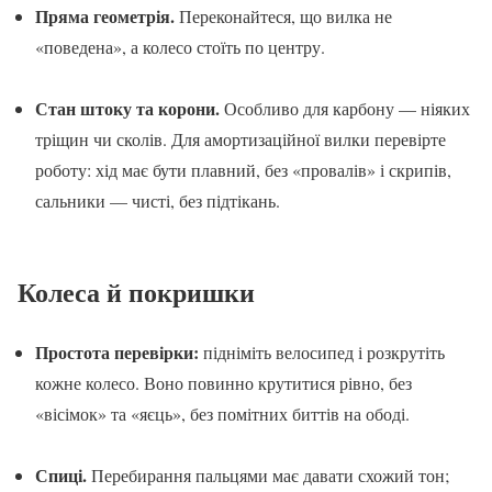
Пряма геометрія.
Переконайтеся, що вилка не
«поведена», а колесо стоїть по центру.
Стан штоку та корони.
Особливо для карбону — ніяких
тріщин чи сколів. Для амортизаційної вилки перевірте
роботу: хід має бути плавний, без «провалів» і скрипів,
сальники — чисті, без підтікань.
Колеса й покришки
Простота перевірки:
підніміть велосипед і розкрутіть
кожне колесо. Воно повинно крутитися рівно, без
«вісімок» та «яєць», без помітних биттів на ободі.
Спиці.
Перебирання пальцями має давати схожий тон;