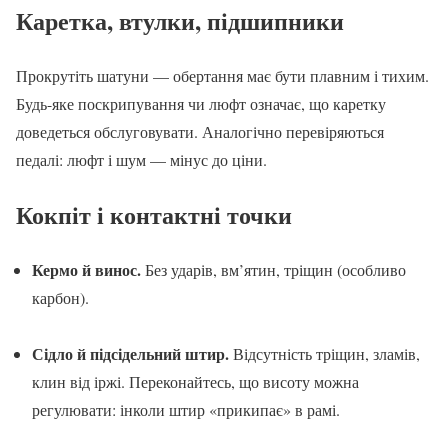
Каретка, втулки, підшипники
Прокрутіть шатуни — обертання має бути плавним і тихим.
Будь-яке поскрипування чи люфт означає, що каретку
доведеться обслуговувати. Аналогічно перевіряються
педалі: люфт і шум — мінус до ціни.
Кокпіт і контактні точки
Кермо й винос.
Без ударів, вм’ятин, тріщин (особливо
карбон).
Сідло й підсідельний штир.
Відсутність тріщин, зламів,
клин від іржі. Переконайтесь, що висоту можна
регулювати: інколи штир «прикипає» в рамі.