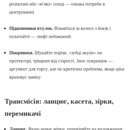
розхитані або «м’які» спиці — ознака потреби в
центруванні.
Підшипники втулок.
Візьміться за колесо з боків і
похитайте — люфт небажаний.
Покришки.
Шукайте порізи, «зубці акули» на
протекторі, тріщини від старості. Знос покришок —
аргумент для торгу, але не критична проблема, якщо ціна
враховує заміну.
Трансмісія: ланцюг, касета, зірки,
перемикачі
Ланцюг.
Якщо немає мірки, перевіряйте на видовження: