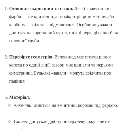
Огляньте зварні шви та стики.
Легкі «павутинки»
фарби — не критично, а от мікротріщини металу або
карбону — підстава відмовитися. Особливо уважно
дивіться на каретковий вузол, нижні пера, ділянки біля
головної труби.
Перевірте геометрію.
Велосипед має стояти рівно:
колеса по одній лінії, зазори між шинами та перьями
симетричні. Будь-які «завали» можуть свідчити про
падіння.
Матеріал.
Алюміній:
дивіться на вм’ятини, корозію під фарбою.
Сталь:
допускає дрібну поверхневу іржу, але не