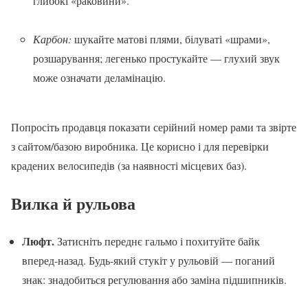
глибокі «раковини».
Карбон:
шукайте матові плями, білуваті «шрами»,
розшарування; легенько простукайте — глухий звук
може означати деламінацію.
Попросіть продавця показати серійний номер рами та звірте
з сайтом/базою виробника. Це корисно і для перевірки
крадених велосипедів (за наявності місцевих баз).
Вилка й рульова
Люфт.
Затисніть переднє гальмо і похитуйте байк
вперед-назад. Будь-який стукіт у рульовій — поганий
знак: знадобиться регулювання або заміна підшипників.