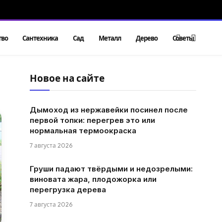
тво
Сантехника
Сад
Металл
Дерево
Советы
Новое на сайте
Дымоход из нержавейки посинел после
первой топки: перегрев это или
нормальная термоокраска
7 августа 2026
Груши падают твёрдыми и недозрелыми:
виновата жара, плодожорка или
перегрузка дерева
7 августа 2026