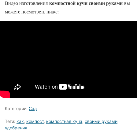
компостной кучи своими руками
Видео изготовления
вы
можете посмотреть ниже:
Категории:
Сад
Теги:
как
,
компост
,
компостная куча
,
своими руками
,
удобрения