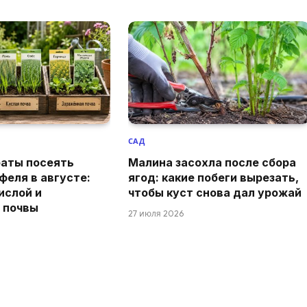
САД
раты посеять
Малина засохла после сбора
феля в августе:
ягод: какие побеги вырезать,
ислой и
чтобы куст снова дал урожай
 почвы
27 июля 2026