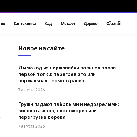
тво
Сантехника
Сад
Металл
Дерево
Советы
Новое на сайте
Дымоход из нержавейки посинел после
первой топки: перегрев это или
нормальная термоокраска
7 августа 2026
Груши падают твёрдыми и недозрелыми:
виновата жара, плодожорка или
перегрузка дерева
7 августа 2026