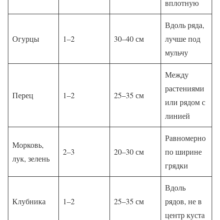
вплотную
Вдоль ряда,
Огурцы
1–2
30–40 см
лучше под
мульчу
Между
растениями
Перец
1–2
25–35 см
или рядом с
линией
Равномерно
Морковь,
2–3
20–30 см
по ширине
лук, зелень
грядки
Вдоль
Клубника
1–2
25–35 см
рядов, не в
центр куста