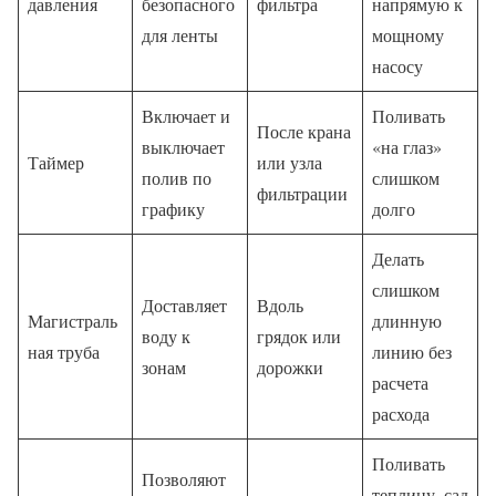
давления
безопасного
фильтра
напрямую к
для ленты
мощному
насосу
Включает и
Поливать
После крана
выключает
«на глаз»
Таймер
или узла
полив по
слишком
фильтрации
графику
долго
Делать
слишком
Доставляет
Вдоль
Магистраль
длинную
воду к
грядок или
ная труба
линию без
зонам
дорожки
расчета
расхода
Поливать
Позволяют
теплицу, сад