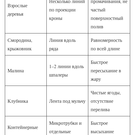
Несколько линий
промачивания, не
Взрослые
по проекции
частый
деревья
кроны
поверхностный
полив
Смородина,
Линия вдоль
Равномерность
крыжовник
ряда
по всей длине
Быстрое
1–2 линии вдоль
Малина
пересыхание в
шпалеры
жару
Чистые ягоды,
Клубника
Лента под мульчу
отсутствие
перелива
Микротрубки и
Быстрое
Контейнерные
отдельные
высыхание