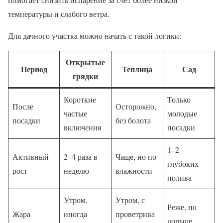
температуры и слабого ветра.
Для дачного участка можно начать с такой логики:
Открытые
Период
Теплица
Сад
грядки
Короткие
Только
После
Осторожно,
частые
молодые
посадки
без болота
включения
посадки
1–2
Активный
2–4 раза в
Чаще, но по
глубоких
рост
неделю
влажности
полива
Утром,
Утром, с
Реже, но
Жара
иногда
проветрива
дольше