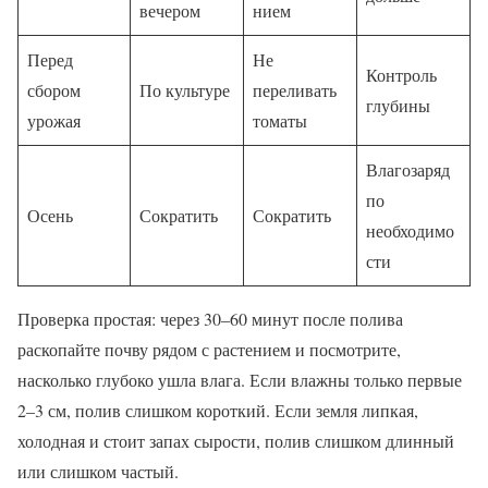
вечером
нием
Перед
Не
Контроль
сбором
По культуре
переливать
глубины
урожая
томаты
Влагозаряд
по
Осень
Сократить
Сократить
необходимо
сти
Проверка простая: через 30–60 минут после полива
раскопайте почву рядом с растением и посмотрите,
насколько глубоко ушла влага. Если влажны только первые
2–3 см, полив слишком короткий. Если земля липкая,
холодная и стоит запах сырости, полив слишком длинный
или слишком частый.