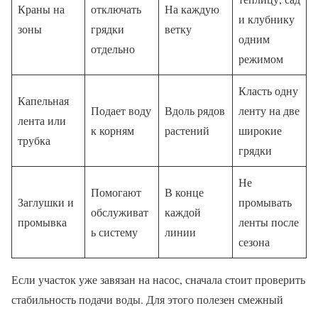
Краны на
отключать
На каждую
и клубнику
зоны
грядки
ветку
одним
отдельно
режимом
Класть одну
Капельная
Подает воду
Вдоль рядов
ленту на две
лента или
к корням
растений
широкие
трубка
грядки
Не
Помогают
В конце
Заглушки и
промывать
обслуживат
каждой
промывка
ленты после
ь систему
линии
сезона
Если участок уже завязан на насос, сначала стоит проверить
стабильность подачи воды. Для этого полезен смежный