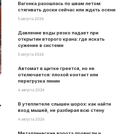
Вагонка разошлась по швам летом:
стягивать доски сейчас или ждать осени
5 августа 2026
Давление воды резко падает при
открытии второго крана: где искать
сужение в системе
5 августа 2026
Автомат в щитке греется, но не
отключается: плохой контакт или
перегрузка линии
4 августа 2026
—
В утеплителе слышен шорох: как найти
вход мышей, не разбирая всю стену
4 августа 2026
Металлические ворота провисли и