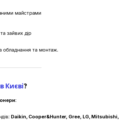
ваними майстрами
та зайвих дір
а обладнання та монтаж.
в Києві
?
іонери
:
ндів:
Daikin, Cooper&Hunter, Gree, LG, Mitsubishi,