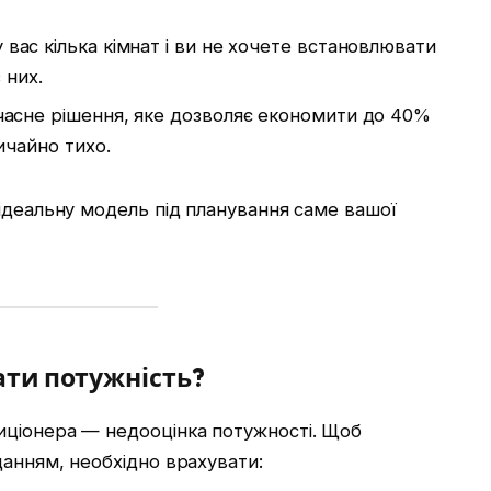
вас кілька кімнат і ви не хочете встановлювати
 них.
асне рішення, яке дозволяє економити до 40%
ичайно тихо.
ідеальну модель під планування саме вашої
ати потужність?
иціонера — недооцінка потужності. Щоб
данням, необхідно врахувати: