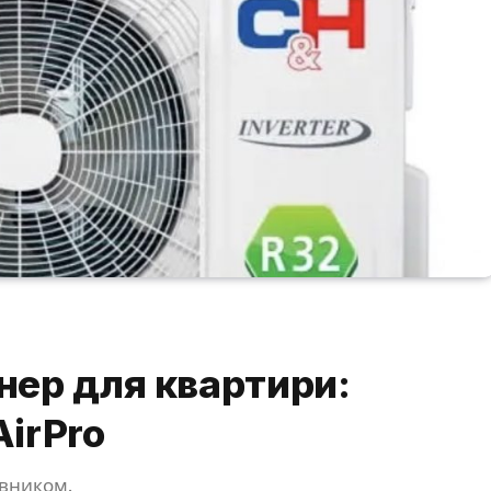
нер для квартири:
AirPro
івником.