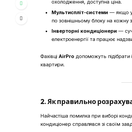
охолодження, доступна ціна.
Мультиспліт-системи
— якщо у 
по зовнішньому блоку на кожну з
Інверторні кондиціонери
— суч
електроенергії та працює надзв
Фахівці
AirPro
допоможуть підібрати 
квартири.
2. Як правильно розрахув
Найчастіша помилка при виборі конд
кондиціонер справлявся зі своїм зав