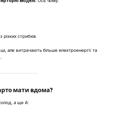
верторні моделі
. Ось чому:
 різких стрибків
вші, але витрачають більше електроенергії та
.
 варто мати вдома?
олод, а ще й: