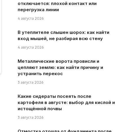
отключается: плохой контакт или
перегрузка линии
4 августа 2026
В утеплителе слышен шорох: как найти
вход мышей, не разбирая всю стену
4 августа 2026
Металлические ворота провисли и
цепляют землю: как найти причину и
устранить перекос
3 августа 2026
Какие сидераты посеять после
картофеля в августе: выбор для кислой и
истощённой почвы
3 августа 2026
Отмостка отошла от фундамента после