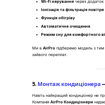
Wi-Fi керування
через додаток
Іонізація та фільтрація повітря
Функція обігріву
Автоматичне очищення
Режим сну для комфортного в
Ми в
AirPro
підберемо модель з тим 
зайвого переплат.
5.
Монтаж кондиціонера
—
Навіть найкращий кондиціонер не п
Компанія
AirPro Кондиціонери
нада