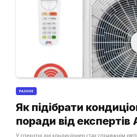
РАЗНОЕ
Як підібрати кондиціо
поради від експертів 
У спекотні дні кондиціонер стає справжнім рят