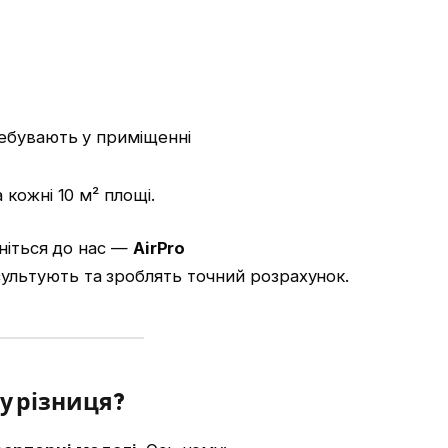
еребувають у приміщенні
 кожні 10 м² площі.
ніться до нас —
AirPro
льтують та зроблять точний розрахунок.
му різниця?