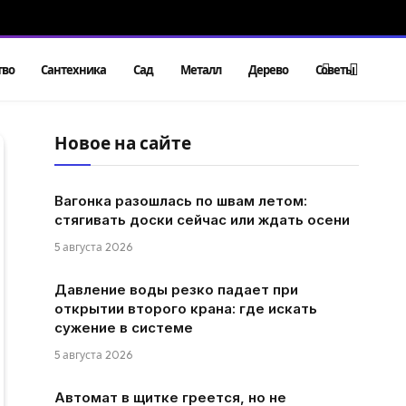
тво
Сантехника
Сад
Металл
Дерево
Советы
Новое на сайте
Вагонка разошлась по швам летом:
стягивать доски сейчас или ждать осени
5 августа 2026
Давление воды резко падает при
открытии второго крана: где искать
сужение в системе
5 августа 2026
Автомат в щитке греется, но не