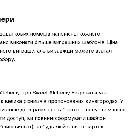
мери
додаткових номерів наприкінці кожного
нс виконати більше виграшних шаблонів. Ціна
ного виграшу, але ви завжди можете взагалі
збору.
 Alchemy, гра Sweet Alchemy Bingo включає
к є велика різниця в пропонованих винагородах. У
и лише до 5 разів, гра в бінго пропонує вам шанс
ти доступ, ви повинні сформувати шаблон
иці виплат) на будь-якій зі своїх карток.