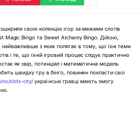
розширили свою колекцію ігор за межами слотів
st Magic Bingo та Sweet Alchemy Bingo. Дійсно,
 найважливіше з яких полягає в тому, що їхні теми
ів і те, що їхній ігровий процес слідує практично
остає як звір, потенціал і математична модель
юбить швидку гру в бінго, повинен покласти свої
no/slots-city/
українські гравці мають змогу
но.