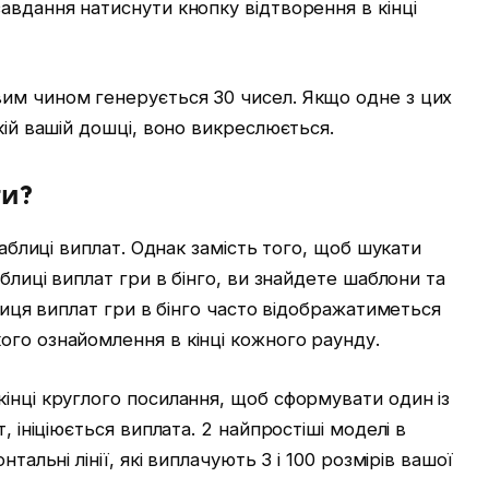
авдання натиснути кнопку відтворення в кінці
им чином генерується 30 чисел. Якщо одне з цих
кій вашій дошці, воно викреслюється.
ги?
таблиці виплат. Однак замість того, щоб шукати
аблиці виплат гри в бінго, ви знайдете шаблони та
блиця виплат гри в бінго часто відображатиметься
ого ознайомлення в кінці кожного раунду.
інці круглого посилання, щоб сформувати один із
, ініціюється виплата. 2 найпростіші моделі в
тальні лінії, які виплачують 3 і 100 розмірів вашої