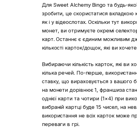
Для Sweet Alchemy Bingo та будь-якої
зробити, це скористатися вкладкою к
як і у відеослотах. Оскільки тут вик
монет, ви отримуєте окремі селектори
карт. Останнє є єдиним можливим дж
кількості карток/дощок, які ви хочет
Вибираючи кількість карток, які ви х
кілька речей. По-перше, використанн
ставку, що вираховується з вашого 
на монети дорівнює 1, франшиза ста
однієї карти та чотири (1×4) при вик
вибраній картці буде 15 чисел, на не
використання не всіх карток може пр
переваги в грі.