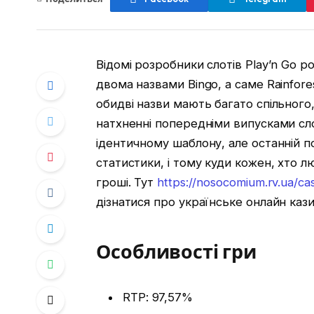
Відомі розробники слотів Play’n Go 
двома назвами Bingo, а саме Rainfore
обидві назви мають багато спільного,
натхненні попередніми випусками слот
ідентичному шаблону, але останній п
статистики, і тому куди кожен, хто л
гроші. Тут
https://nosocomium.rv.ua/casi
дізнатися про українське онлайн кази
Особливості гри
RTP: 97,57%