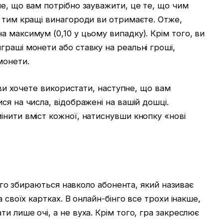
е, що вам потрібно зауважити, це те, що чим
, тим кращі винагороди ви отримаєте. Отже,
 максимум (0,10 у цьому випадку). Крім того, ви
раші монети або ставку на реальні гроші,
монети.
і ви хочете використати, наступне, що вам
ся на числа, відображені на вашій дошці.
нити вміст кожної, натиснувши кнопку «нові
бінго збираються навколо абонента, який називає
 своїх картках. В онлайн-бінго все трохи інакше,
и лише очі, а не вуха. Крім того, гра закреслює