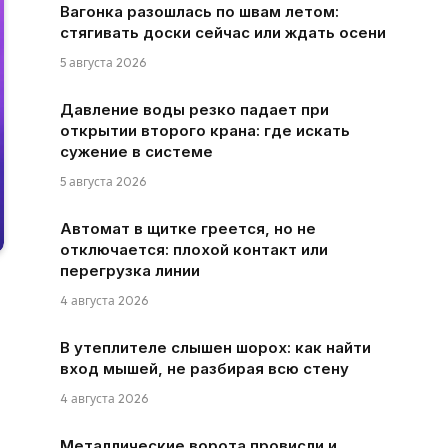
Вагонка разошлась по швам летом:
стягивать доски сейчас или ждать осени
5 августа 2026
Давление воды резко падает при
открытии второго крана: где искать
сужение в системе
5 августа 2026
Автомат в щитке греется, но не
отключается: плохой контакт или
перегрузка линии
4 августа 2026
В утеплителе слышен шорох: как найти
вход мышей, не разбирая всю стену
4 августа 2026
Металлические ворота провисли и