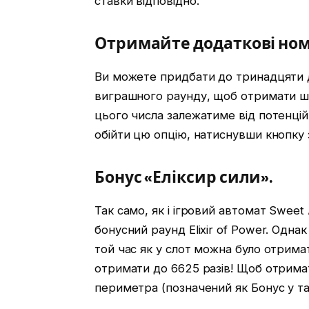
ставки відповідно.
Отримайте додаткові но
Ви можете придбати до тринадцяти 
виграшного раунду, щоб отримати ша
цього числа залежатиме від потенцій
обійти цю опцію, натиснувши кнопку 
Бонус «Еліксир сили».
Так само, як і ігровий автомат Sweet
бонусний раунд Elixir of Power. Одна
той час як у слот можна було отримат
отримати до 6625 разів! Щоб отрима
периметра (позначений як Бонус у табл