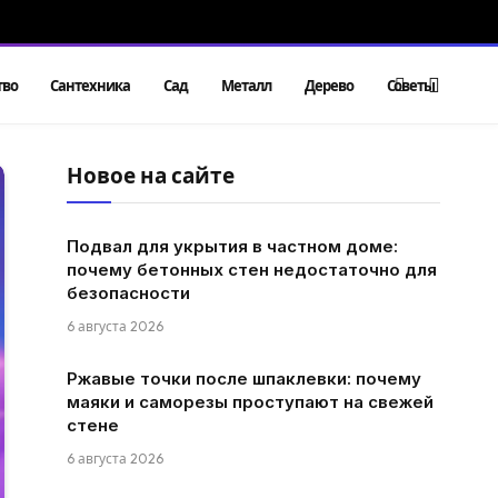
тво
Сантехника
Сад
Металл
Дерево
Советы
Новое на сайте
Подвал для укрытия в частном доме:
почему бетонных стен недостаточно для
безопасности
6 августа 2026
Ржавые точки после шпаклевки: почему
маяки и саморезы проступают на свежей
стене
6 августа 2026