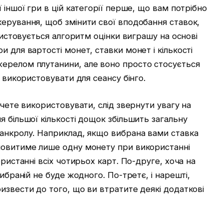
 іншої гри в цій категорії перше, що вам потрібно
ерування, щоб змінити свої вподобання ставок,
ористовується алгоритм оцінки виграшу на основі
 для вартості монет, ставки монет і кількості
ерелом плутанини, але воно просто стосується
е використовувати для сеансу бінго.
очете використовувати, слід звернути увагу на
я більшої кількості дощок збільшить загальну
банкролу. Наприклад, якщо вибрана вами ставка
новитиме лише одну монету при використанні
ористанні всіх чотирьох карт. По-друге, хоча на
вибраній не буде жодного. По-третє, і нарешті,
извести до того, що ви втратите деякі додаткові