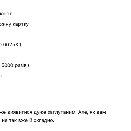
монет
кожну картку
о 6625X!)
5000 разів!)
н
же виявитися дуже заплутаним. Але, як вам
е не так вже й складно.