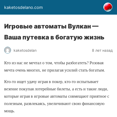
kaketosdelano.com
Игровые автоматы Вулкан —
Ваша путевка в богатую жизнь
kaketosdelan
8 лет назад
Кто из нас не мечтал о том, чтобы разбогатеть? Розовая
мечта очень многих, не прилагая усилий стать богатым.
Кто-то ищет удачу играя в покер, кто-то испытывает
везение покупая лотерейные билеты, а есть и такие люди,
которые играя в игровые автоматы совмещают приятное с
полезным, развлекаясь, увеличивают свою финансовую
мощь.