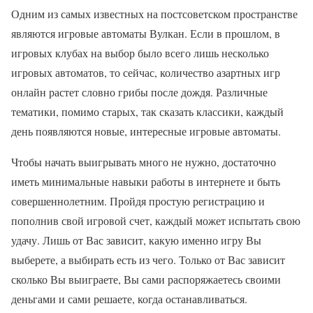
Одним из самых известных на постсоветском пространстве
являются игровые автоматы Вулкан. Если в прошлом, в
игровых клубах на выбор было всего лишь несколько
игровых автоматов, то сейчас, количество азартных игр
онлайн растет словно грибы после дождя. Различные
тематики, помимо старых, так сказать классики, каждый
день появляются новые, интересные игровые автоматы.
Чтобы начать выигрывать много не нужно, достаточно
иметь минимальные навыки работы в интернете и быть
совершеннолетним. Пройдя простую регистрацию и
пополнив свой игровой счет, каждый может испытать свою
удачу. Лишь от Вас зависит, какую именно игру Вы
выберете, а выбирать есть из чего. Только от Вас зависит
сколько Вы выиграете, Вы сами распоряжаетесь своими
деньгами и сами решаете, когда останавливаться.