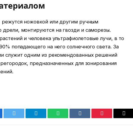
материалом
о режутся ножовкой или другим ручным
 дрели, монтируются на гвозди и саморезы.
астений и человека ультрафиолетовые лучи, в то
 90% попадающего на него солнечного света. За
ии служит одним из рекомендованных решений
ерегородок, предназначенных для зонирования
ений.
ebook
Twitter
Telegram
WhatsApp
VKontakte
Pinterest
Ema