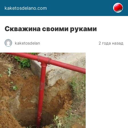
kaketosdelano.com
Скважина своими руками
kaketosdelan
2 года назад