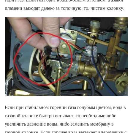
пламени выходят далеко за топочную, то, чистим колонку.
Если при стабильном горении газа голубым цветом, вода в
газовой колонке быстро остывает, то необходимо либо
увеличить давление воды, либо заменить мембрану в
газовой колонке. Если горячая вода вытекает вперемешку с