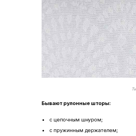
Т
Бывают рулонные шторы:
с цепочным шнуром;
с пружинным держателем;