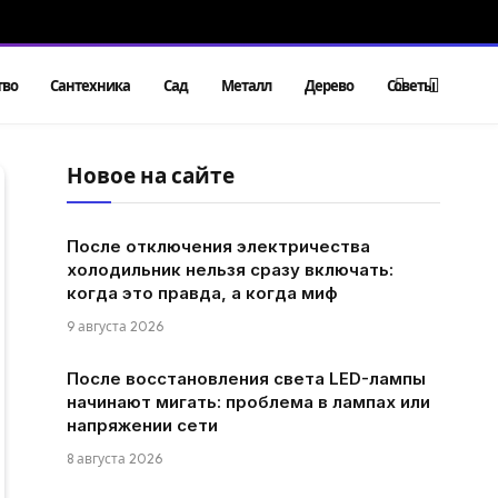
тво
Сантехника
Сад
Металл
Дерево
Советы
Новое на сайте
После отключения электричества
холодильник нельзя сразу включать:
когда это правда, а когда миф
9 августа 2026
После восстановления света LED-лампы
начинают мигать: проблема в лампах или
напряжении сети
8 августа 2026