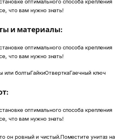
ты и материалы:
ы или болтыГайкиОтверткаГаечный ключ
т:
то он ровный и чистый.Поместите унитаз на