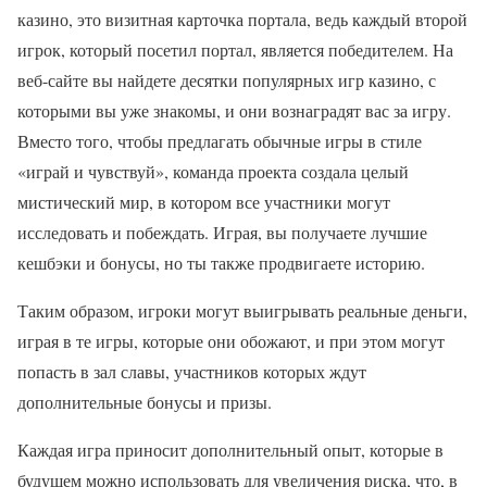
казино, это визитная карточка портала, ведь каждый второй
игрок, который посетил портал, является победителем. На
веб-сайте вы найдете десятки популярных игр казино, с
которыми вы уже знакомы, и они вознаградят вас за игру.
Вместо того, чтобы предлагать обычные игры в стиле
«играй и чувствуй», команда проекта создала целый
мистический мир, в котором все участники могут
исследовать и побеждать. Играя, вы получаете лучшие
кешбэки и бонусы, но ты также продвигаете историю.
Таким образом, игроки могут выигрывать реальные деньги,
играя в те игры, которые они обожают, и при этом могут
попасть в зал славы, участников которых ждут
дополнительные бонусы и призы.
Каждая игра приносит дополнительный опыт, которые в
будущем можно использовать для увеличения риска, что, в