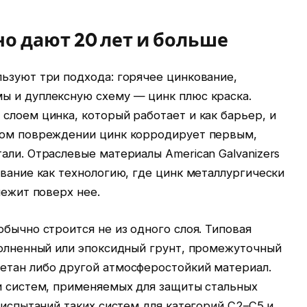
о дают 20 лет и больше
ьзуют три подхода: горячее цинкование,
ы и дуплексную схему — цинк плюс краска.
слоем цинка, который работает и как барьер, и
ном повреждении цинк корродирует первым,
али. Отраслевые материалы American Galvanizers
ование как технологию, где цинк металлургически
лежит поверх нее.
обычно строится не из одного слоя. Типовая
полненный или эпоксидный грунт, промежуточный
етан либо другой атмосферостойкий материал.
 и систем, применяемых для защиты стальных
 испытаний таких систем для категорий C2–C5 и