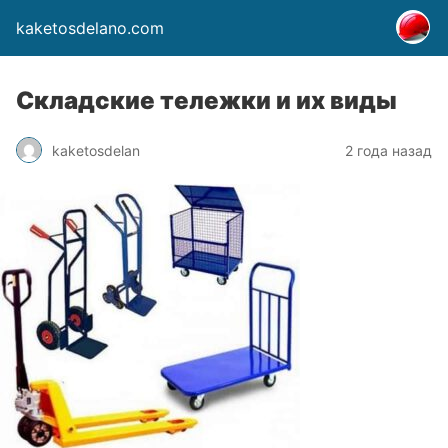
kaketosdelano.com
Складские тележки и их виды
kaketosdelan
2 года назад