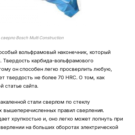
сверло Bosch Multi Construction
 особый вольфрамовый наконечник, который
. Твердость карбида-вольфрамового
тому он способен легко просверлить любую,
ет твердость не более 70 HRC. О том, как
й статье сайта.
акаленной стали сверлом по стеклу
х вышеперечисленных правил сверления.
дает хрупкостью и, оно легко может лопнуть при
сверлении на больших оборотах электрической