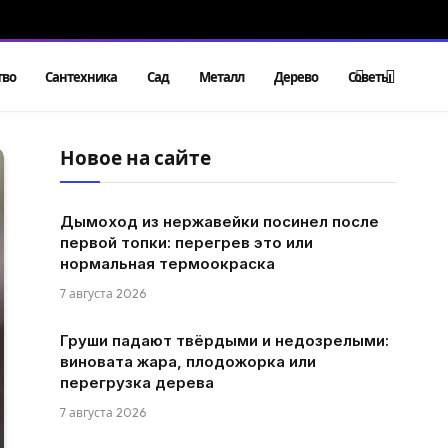
тво
Сантехника
Сад
Металл
Дерево
Советы
Новое на сайте
Дымоход из нержавейки посинел после
первой топки: перегрев это или
нормальная термоокраска
7 августа 2026
Груши падают твёрдыми и недозрелыми:
виновата жара, плодожорка или
перегрузка дерева
7 августа 2026