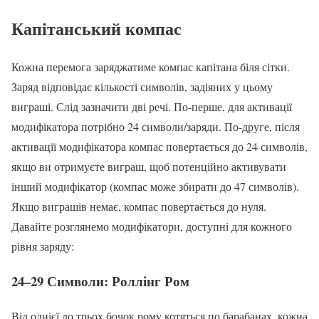
Капітанський компас
Кожна перемога заряджатиме компас капітана біля сітки.
Заряд відповідає кількості символів, задіяних у цьому
виграші. Слід зазначити дві речі. По-перше, для активації
модифікатора потрібно 24 символи/заряди. По-друге, після
активації модифікатора компас повертається до 24 символів,
якщо ви отримуєте виграш, щоб потенційно активувати
інший модифікатор (компас може збирати до 47 символів).
Якщо виграшів немає, компас повертається до нуля.
Давайте розглянемо модифікатори, доступні для кожного
рівня заряду:
24–29 Символи: Роллінг Ром
Від однієї до трьох бочок рому котяться по барабанах, кожна