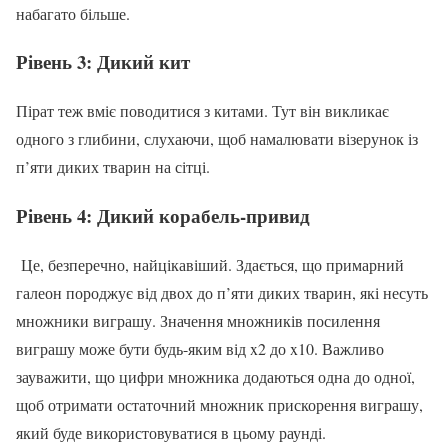
набагато більше.
Рівень 3: Дикий кит
Пірат теж вміє поводитися з китами. Тут він викликає
одного з глибини, слухаючи, щоб намалювати візерунок із
п’яти диких тварин на сітці.
Рівень 4: Дикий корабель-привид
Це, безперечно, найцікавіший. Здається, що примарний
галеон породжує від двох до п’яти диких тварин, які несуть
множники виграшу. Значення множників посилення
виграшу може бути будь-яким від x2 до x10. Важливо
зауважити, що цифри множника додаються одна до одної,
щоб отримати остаточний множник прискорення виграшу,
який буде використовуватися в цьому раунді.