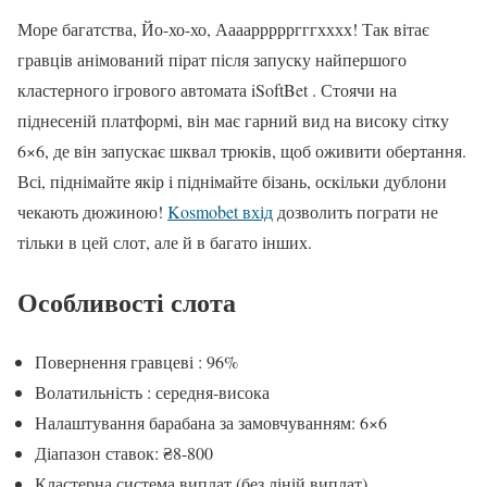
Море багатства, Йо-хо-хо, Ааааррррргггхххх! Так вітає
гравців анімований пірат після запуску найпершого
кластерного ігрового автомата iSoftBet . Стоячи на
піднесеній платформі, він має гарний вид на високу сітку
6×6, де він запускає шквал трюків, щоб оживити обертання.
Всі, піднімайте якір і піднімайте бізань, оскільки дублони
чекають дюжиною!
Kosmobet вхід
дозволить пограти не
тільки в цей слот, але й в багато інших.
Особливості слота
Повернення гравцеві : 96%
Волатильність : середня-висока
Налаштування барабана за замовчуванням: 6×6
Діапазон ставок: ₴8-800
Кластерна система виплат (без ліній виплат)