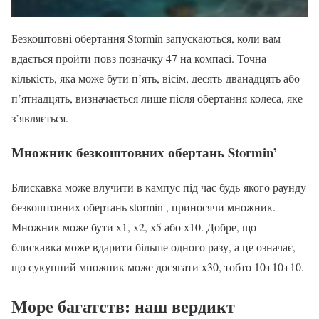
Безкоштовні обертання Stormin запускаються, коли вам
вдається пройти повз позначку 47 на компасі. Точна
кількість, яка може бути п’ять, вісім, десять-дванадцять або
п’ятнадцять, визначається лише після обертання колеса, яке
з’являється.
Множник безкоштовних обертань Stormin’
Блискавка може влучити в кампус під час будь-якого раунду
безкоштовних обертань stormin , приносячи множник.
Множник може бути х1, х2, х5 або х10. Добре, що
блискавка може вдарити більше одного разу, а це означає,
що сукупний множник може досягати x30, тобто 10+10+10.
Море багатств: наш вердикт