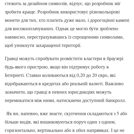
стежить за дизайном символів, відчує, що розробник міг
зробити краще. Розробник використовує різнокольорові
монети для тих, хто платить дуже мало, і дорогоцінні камені
для високооплачуваних. Однак це могло бути зроблено
навмисно, перестрахувавшись із спрощеними символами,
щоб уникнути захаращеної території.
Гравці можуть спробувати розмістити кластери в браузері
будь-якого пристрою, якщо він підтримує роботу в
Інтернеті. Ставки коливаються від 0,20 до 20 євро, які
відображаються в кредитах або реальній валюті. Важливо
зазначити, що гравці в певних юрисдикціях можуть
перемикатися між ними, натискаючи доступний банкролл.
Як ви, напевно, вже знаєте, скупчення складаються з 5 або
більше видів, які вишиковуються поруч один з одним,
горизонтально, вертикально або в обох напрямках. І це не