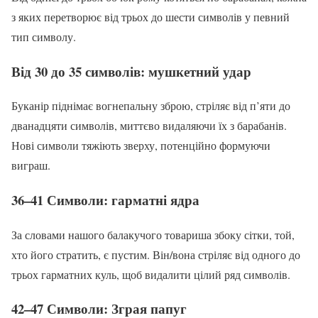
з яких перетворює від трьох до шести символів у певний
тип символу.
Від 30 до 35 символів: мушкетний удар
Буканір піднімає вогнепальну зброю, стріляє від п’яти до
дванадцяти символів, миттєво видаляючи їх з барабанів.
Нові символи тяжіють зверху, потенційно формуючи
виграш.
36–41 Символи: гарматні ядра
За словами нашого балакучого товариша збоку сітки, той,
хто його стратить, є пустим. Він/вона стріляє від одного до
трьох гарматних куль, щоб видалити цілий ряд символів.
42–47 Символи: Зграя папуг