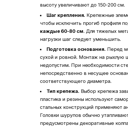
высоту увеличивают до 150-200 см.
Шаг крепления.
Крепежные элеме
чтобы исключить прогиб профиля п
каждые 60-80 см
. Для тяжелых ме
нагрузки шаг следует уменьшить.
Подготовка основания.
Перед мо
сухой и ровной. Монтаж на рыхлую 
недопустим. При необходимости сте
непосредственно в несущее основан
соответствующего диаметра.
Тип крепежа.
Выбор крепежа зави
пластика и резины используют само
стальных конструкций применяют а
Головки шурупов обычно утапливают
предусмотрены декоративные колпа