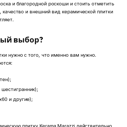
лоска и благородной роскоши и стоить отметить
, качество и внешний вид керамической плитки
тляет.
ный выбор?
ки нужно с того, что именно вам нужно.
ются:
тен);
 шестигранник);
х60 и другие);
мическую плитку Kerama Marazzi действительно