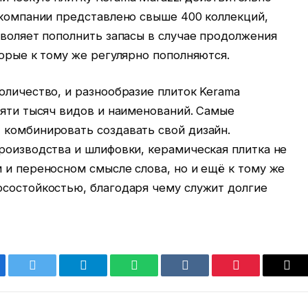
 компании представлено свыше 400 коллекций,
зволяет пополнить запасы в случае продолжения
торые к тому же регулярно пополняются.
оличество, и разнообразие плиток Kerama
пяти тысяч видов и наименований. Самые
 комбинировать создавать свой дизайн.
роизводства и шлифовки, керамическая плитка не
 и переносном смысле слова, но и ещё к тому же
осостойкостью, благодаря чему служит долгие
ebook
Twitter
Telegram
WhatsApp
VKontakte
Pinterest
Ema