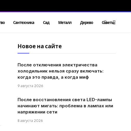
тво
Сантехника
Сад
Металл
Дерево
Советы
Новое на сайте
После отключения электричества
холодильник нельзя сразу включать:
когда это правда, а когда миф
9 августа 2026
После восстановления света LED-лампы
начинают мигать: проблема в лампах или
напряжении сети
8 августа 2026