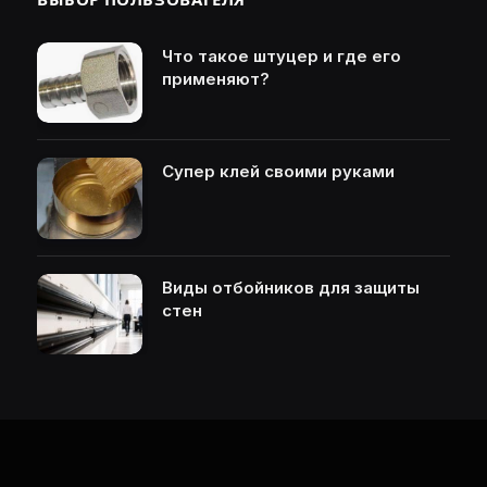
Что такое штуцер и где его
применяют?
Супер клей своими руками
Виды отбойников для защиты
стен