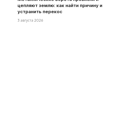
цепляют землю: как найти причину и
устранить перекос
3 августа 2026