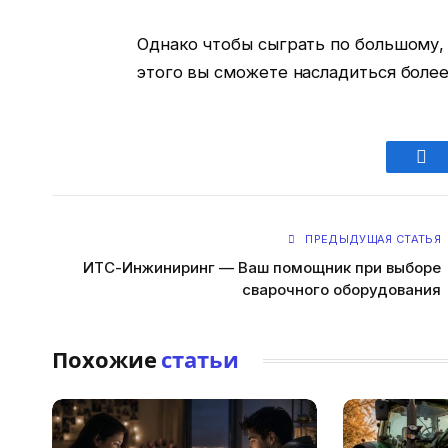
Однако чтобы сыграть по большому,
этого вы сможете насладиться более
Fac
ПРЕДЫДУЩАЯ СТАТЬЯ
ИТС-Инжиниринг — Ваш помощник при выборе
сварочного оборудования
Похожие
статьи