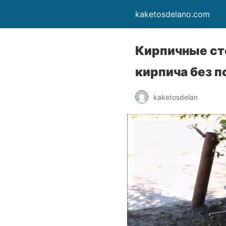
kaketosdelano.com
Кирпичные сто
кирпича без 
kaketosdelan