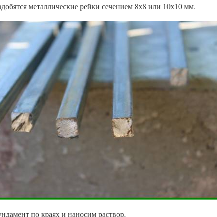
добятся металлические рейки сечением 8х8 или 10х10 мм.
ндамент по краях и наносим раствор.