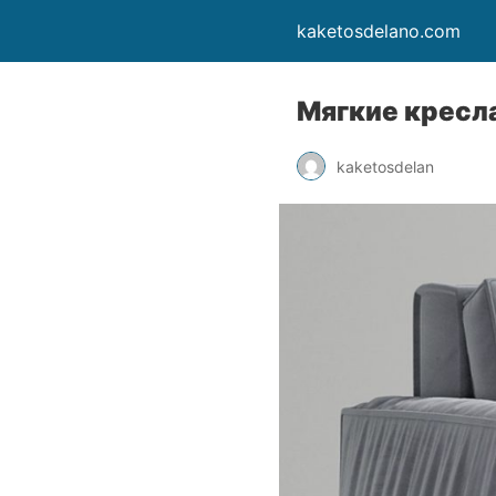
kaketosdelano.com
Мягкие кресл
kaketosdelan