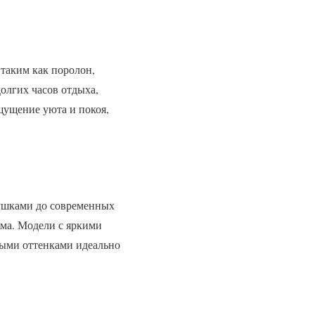
таким как поролон,
олгих часов отдыха,
щущение уюта и покоя,
душками до современных
ма. Модели с яркими
ными оттенками идеально